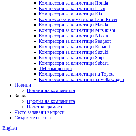
Компресори за климатици Honda
Компресори за климатици Isuzu
Компресори за климатици Kia
Компресор за климатик за Land Rover
Компресори за климатици Mazda
Компресори за климатици Mitsubishi
Компресори за климатици Nissan
Компресори за климатици Peugeot
Компресори за климатици Renault
Компресори за климатици Suzuki
Компресори за климатици Saipa
Компресори за климатици Subaru
TM компресори
Компресори за климатици на Toyota
Компресори за климатици за Volkswagen
Новини
Новини на компанията
За нас
Профил на компанията
Почетна грамота
Често задавани въпроси
Свържете се с нас
English