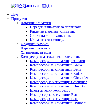
Дом
Продукти
Паркинг климатик
Вграден климатик за паркиране
Разделен паркинг климатик
Скрит паркинг климатик
Климатик за кемпери
Хладилен камион
Паркинг отоплител
Хладилник за кола
Компресор за автоматичен климатик
Компресори за климатици за Audi
Компресори за климатици BMW
Компресори за климатици Benz
Компресори за климатици Buick
Компресори за климатици Chevrolet
Компресор за климатици Caterpillar
Компресори за климатици Daihatsu
Електрически компресор
Компресор за климатици Fiat
Компресор за климатици Ford
Компресори за климатици Hyundai