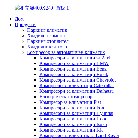
Дом
Продукти
Паркинг климатик
Хладилен камион
Паркинг отоплител
Хладилник за кола
Компресор за автоматичен климатик
Компресори за климатици за Audi
Компресори за климатици BMW
Компресори за климатици Benz
Компресори за климатици Buick
Компресори за климатици Chevrolet
Компресор за климатици Caterpillar
Компресори за климатици Daihatsu
Електрически компресор
Компресор за климатици Fiat
Компресори за климатици Ford
Компресори за климатици Hyundai
Компресори за климатици Honda
Компресори за климатици Isuzu
Компресори за климатици Kia
Компресор за климатик за Land Rover