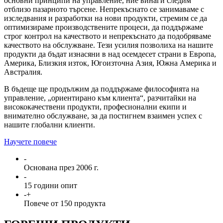
основни принципи на управление, ние винаги следим
отблизо пазарното търсене. Непрекъснато се занимаваме с
изследвания и разработки на нови продукти, стремим се да
оптимизираме производствените процеси, да поддържаме
строг контрол на качеството и непрекъснато да подобряваме
качеството на обслужване. Тези усилия позволиха на нашите
продукти да бъдат изнасяни в над осемдесет страни в Европа,
Америка, Близкия изток, Югоизточна Азия, Южна Америка и
Австралия.
В бъдеще ще продължим да поддържаме философията на
управление, „ориентирано към клиента“, разчитайки на
висококачествени продукти, професионални екипи и
внимателно обслужване, за да постигнем взаимен успех с
нашите глобални клиенти.
Научете повече
-
Основана през 2006 г.
-
15 години опит
-
+
Повече от 150 продукта