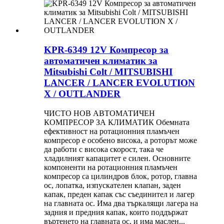
KPR-6349 12V Компресор за
автоматичен климатик за
Mitsubishi Colt / MITSUBISHI
LANCER / LANCER EVOLUTION
X / OUTLANDER
ЧИСТО НОВ АВТОМАТИЧЕН
КОМПРЕСОР ЗА КЛИМАТИК Обемната
ефективност на ротационния пламъчен
компресор е особено висока, а роторът може
да работи с висока скорост, така че
хладилният капацитет е силен. Основните
компоненти на ротационния пламъчен
компресор са цилиндров блок, ротор, главна
ос, лопатка, изпускателен клапан, заден
капак, преден капак със съединител и лагер
на главната ос. Има два търкалящи лагера на
задния и предния капак, които поддържат
въртенето на главната ос, и има маслен...