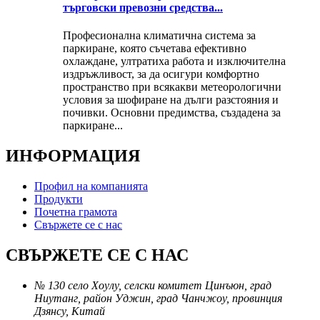
търговски превозни средства...
Професионална климатична система за
паркиране, която съчетава ефективно
охлаждане, ултратиха работа и изключителна
издръжливост, за да осигури комфортно
пространство при всякакви метеорологични
условия за шофиране на дълги разстояния и
почивки. Основни предимства, създадена за
паркиране...
ИНФОРМАЦИЯ
Профил на компанията
Продукти
Почетна грамота
Свържете се с нас
СВЪРЖЕТЕ СЕ С НАС
№ 130 село Хоулу, селски комитет Цинъюн, град
Ниутанг, район Уджин, град Чанчжоу, провинция
Дзянсу, Китай