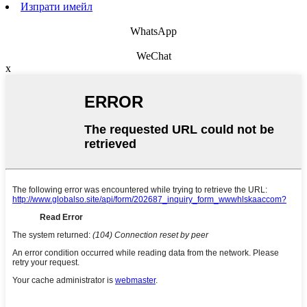
Изпрати имейл
WhatsApp
WeChat
x