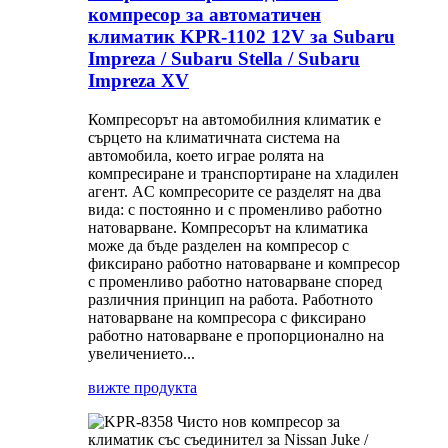
компресор за автоматичен
климатик KPR-1102 12V за Subaru
Impreza / Subaru Stella / Subaru
Impreza XV
Компресорът на автомобилния климатик е
сърцето на климатичната система на
автомобила, което играе ролята на
компресиране и транспортиране на хладилен
агент. AC компресорите се разделят на два
вида: с постоянно и с променливо работно
натоварване. Компресорът на климатика
може да бъде разделен на компресор с
фиксирано работно натоварване и компресор
с променливо работно натоварване според
различния принцип на работа. Работното
натоварване на компресора с фиксирано
работно натоварване е пропорционално на
увеличението...
вижте продукта