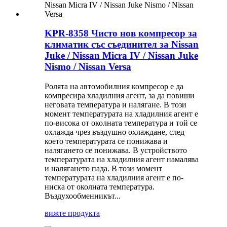
KPR-8358 Чисто нов компресор за
климатик със съединител за Nissan
Juke / Nissan Micra IV / Nissan Juke
Nismo / Nissan Versa
Ролята на автомобилния компресор е да
компресира хладилния агент, за да повиши
неговата температура и налягане. В този
момент температурата на хладилния агент е
по-висока от околната температура и той се
охлажда чрез въздушно охлаждане, след
което температурата се понижава и
налягането се понижава. В устройството
температурата на хладилния агент намалява
и налягането пада. В този момент
температурата на хладилния агент е по-
ниска от околната температура.
Въздухообменникът...
вижте продукта