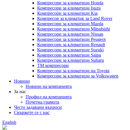
Компресори за климатици Honda
Компресори за климатици Isuzu
Компресори за климатици Kia
Компресор за климатик за Land Rover
Компресори за климатици Mazda
Компресори за климатици Mitsubishi
Компресори за климатици Nissan
Компресори за климатици Peugeot
Компресори за климатици Renault
Компресори за климатици Suzuki
Компресори за климатици Saipa
Компресори за климатици Subaru
TM компресори
Компресори за климатици на Toyota
Компресори за климатици за Volkswagen
Новини
Новини на компанията
За нас
Профил на компанията
Почетна грамота
Често задавани въпроси
Свържете се с нас
English