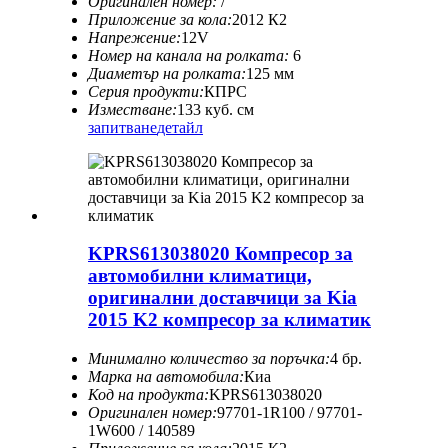
Оригинален номер:
/
Приложение за кола:
2012 К2
Напрежение:
12V
Номер на канала на ролката:
6
Диаметър на ролката:
125 мм
Серия продукти:
КПРС
Изместване:
133 куб. см
запитване
детайл
KPRS613038020 Компресор за
автомобилни климатици,
оригинални доставчици за Kia
2015 K2 компресор за климатик
Минимално количество за поръчка:
4 бр.
Марка на автомобила:
Киа
Код на продукта:
KPRS613038020
Оригинален номер:
97701-1R100 / 97701-
1W600 / 140589