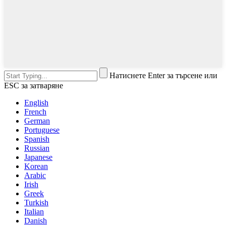
Натиснете Enter за търсене или
ESC за затваряне
English
French
German
Portuguese
Spanish
Russian
Japanese
Korean
Arabic
Irish
Greek
Turkish
Italian
Danish