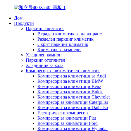
Дом
Продукти
Паркинг климатик
Вграден климатик за паркиране
Разделен паркинг климатик
Скрит паркинг климатик
Климатик за кемпери
Хладилен камион
Паркинг отоплител
Хладилник за кола
Компресор за автоматичен климатик
Компресори за климатици за Audi
Компресори за климатици BMW
Компресори за климатици Benz
Компресори за климатици Buick
Компресори за климатици Chevrolet
Компресор за климатици Caterpillar
Компресори за климатици Daihatsu
Електрически компресор
Компресор за климатици Fiat
Компресор за климатици Ford
Компресори за климатици Hyundai