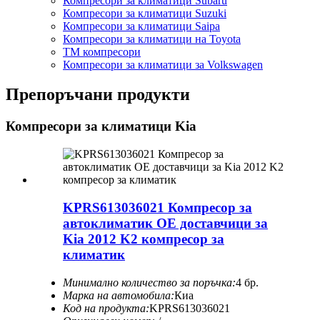
Компресори за климатици Subaru
Компресори за климатици Suzuki
Компресори за климатици Saipa
Компресори за климатици на Toyota
TM компресори
Компресори за климатици за Volkswagen
Препоръчани продукти
Компресори за климатици Kia
KPRS613036021 Компресор за
автоклиматик OE доставчици за
Kia 2012 K2 компресор за
климатик
Минимално количество за поръчка:
4 бр.
Марка на автомобила:
Киа
Код на продукта:
KPRS613036021