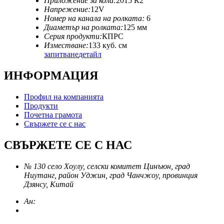
Приложение за кола:
2015 К2
Напрежение:
12V
Номер на канала на ролката:
6
Диаметър на ролката:
125 мм
Серия продукти:
КПРС
Изместване:
133 куб. см
запитване
детайл
ИНФОРМАЦИЯ
Профил на компанията
Продукти
Почетна грамота
Свържете се с нас
СВЪРЖЕТЕ СЕ С НАС
№ 130 село Хоулу, селски комитет Цинъюн, град
Ниутанг, район Уджин, град Чанчжоу, провинция
Дзянсу, Китай
Ан: