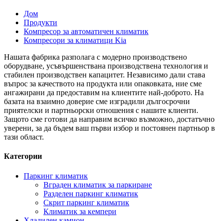
Дом
Продукти
Компресор за автоматичен климатик
Компресори за климатици Kia
Нашата фабрика разполага с модерно производствено
оборудване, усъвършенствана производствена технология и
стабилен производствен капацитет. Независимо дали става
въпрос за качеството на продукта или опаковката, ние сме
ангажирани да предоставим на клиентите най-доброто. На
базата на взаимно доверие сме изградили дългосрочни
приятелски и партньорски отношения с нашите клиенти.
Защото сме готови да направим всичко възможно, достатъчно
уверени, за да бъдем ваш първи избор и постоянен партньор в
тази област.
Категории
Паркинг климатик
Вграден климатик за паркиране
Разделен паркинг климатик
Скрит паркинг климатик
Климатик за кемпери
Хладилен камион