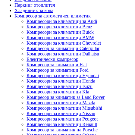
Паркинг отоплител
Хладилник за кола
Компресор за автоматичен климатик
Компресори за климатици за Audi
Компресори за климатици Benz
Компресори за климатици Buick
Компресори за климатици BMW
Компресори за климатици Chevrolet
Компресор за климатици Caterpillar
Компресори за климатици Daihatsu
Електрически компресор
Компресор за климатици Fiat
Компресор за климатици Ford
Компресори за климатици Hyundai
Компресори за климатици Honda
Компресори за климатици Isuzu
Компресори за климатици Kia
Компресор за климатик за Land Rover
Компресори за климатици Mazda
Компресори за климатици Mitsubishi
Компресори за климатици Nissan
Компресори за климатици Peugeot
Компресори за климатици Renault
Компресор за климатик на Porsche